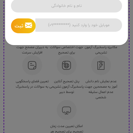
ثبت
امکان طراحی و دریافت
تعیین یک یا 3 مصحح
اختصاص سوال به سوال
مکانیزه پاسخبرگ آزمون
جهت اختصاص سوالات
به دبیران مصحح جهت
تشریحی
برای تصحیح
افزایش سرعت
عدم نمایش نام دانش
پنل تصحیح آنلاین
تعیین فضای پاسخگویی
آموز به مصححین جهت
پاسخبرگ آزمون تشریحی
به سوالات در پاسخبرگ
عدم اعمال سلیقه
توسط دبیر
شخصی
امکان تعیین مدت زمان
تصحیح برای تصحیح هر