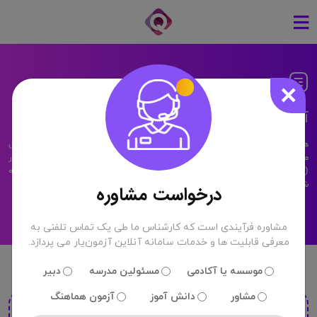
×
آزمون تشریحی حضوری
همواره عدم امکان تصحیح سریع برگه های امتحانی تشریحی یکی از دغدغه های
مدارس و موسسات بوده است . با توجه به خط مشی سامانه آنلاین آزمون یار
(Quiz24) مبنی بر رفع نیاز ها و دغدغه های آموزشی، در جدیدترین خدمات ارائه
شده، پنل آزمون حضوری تشریحی را به کاربران سامانه ارائه داده است.
درخواست مشاوره
مشاوره فرآیندی است که کارشناس ما طی یک تماس تلفنی به
معرفی قابلیت ها و خدمات سامانه آنلاین آزمون‌یار می پردازد.
موسسه یا آکادمی
مسئولین مدرسه
دبیر
مشاور
دانش آموز
آزمون هماهنگ
ویژگی های آزمون تشریحی حضوری