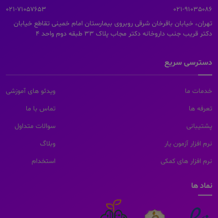
021-71057653
021-91035086
تهران، خیابان باقرخان شرقی روبروی بیمارستان امام خمینی تقاطع خیابان
دکتر قریب جنب داروخانه دکتر مجاب پلاک 33 طبقه دوم واحد 4
دسترسی سریع
خدمات ما
ویدئو های آموزشی
تعرفه ها
تماس با ما
پشتیبانی
سوالات متداول
نرم افزار آزمون یار
وبلاگ
نرم افزار های کمکی
استخدام
نماد ها