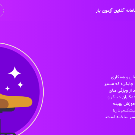
انه آنلاین آزمون یار
لی و همکاری
و چابکی؛ که مسیر
 از ویژگی های
یز24، به کمک همکاران مبتکر و
آموزش بهینه
 پیشکسوتان؛
میسر ساخته است.