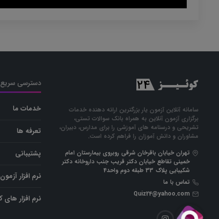
دسترسی سریع
خدمات ما
سامانه آنلاین آزمون یار بزرگترین ارائه دهنده خدمات
برگزاری آزمون آنلاین به همراه بانک سوالات تستی،
تشریحی و درسنامه های آموزشی را برای مدارس، دبیران،
تعرفه ها
مشاوران و دانش آموزان را فراهم کرده است.
تهران خیابان باقرخان شرقی روبروی بیمارستان امام
پشتیبانی
خمینی تقاطع خیابان دکتر قریب جنب داروخانه دکتر
شکیبایی پلاک 33 طبقه دوم واحد4
نرم افزار آزمون 
تماس با ما
Quiz24@yahoo.com
نرم افزار های 