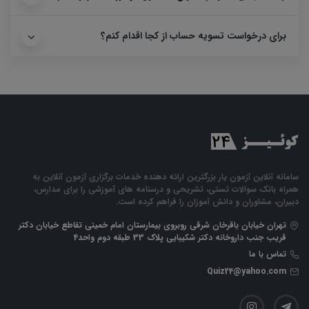
برای درخواست تسویه حساب از کجا اقدام کنم؟
سامانه آنلاین آزمون یار بزرگترین ارائه دهنده خدمات برگزاری آزمون آنلاین به
همراه بانک سوالات تستی، تشریحی و درسنامه های آموزشی را برای مدارس،
دبیران، مشاوران و دانش آموزان را فراهم کرده است.
تهران خیابان باقرخان شرقی روبروی بیمارستان امام خمینی تقاطع خیابان دکتر
قریب جنب داروخانه دکتر شکیبایی پلاک 33 طبقه دوم واحد4
تماس با ما
Quiz24@yahoo.com